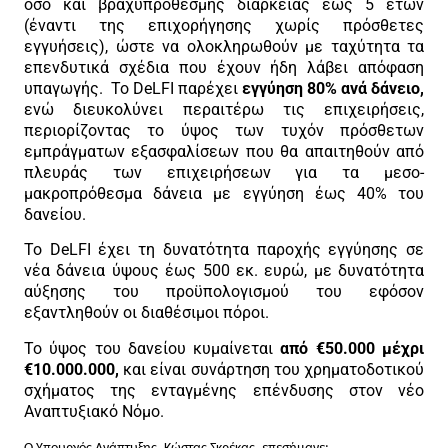
όσο και βραχυπρόθεσμης διάρκειας έως 5 ετών
(έναντι της επιχορήγησης χωρίς πρόσθετες
εγγυήσεις), ώστε να ολοκληρωθούν με ταχύτητα τα
επενδυτικά σχέδια που έχουν ήδη λάβει απόφαση
υπαγωγής. Το DeLFI παρέχει
εγγύηση 80% ανά δάνειο,
ενώ διευκολύνει περαιτέρω τις επιχειρήσεις,
περιορίζοντας το ύψος των τυχόν πρόσθετων
εμπράγματων εξασφαλίσεων που θα απαιτηθούν από
πλευράς των επιχειρήσεων για τα μεσο-
μακροπρόθεσμα δάνεια με εγγύηση έως 40% του
δανείου.
Το DeLFI έχει τη δυνατότητα παροχής εγγύησης σε
νέα δάνεια ύψους έως 500 εκ. ευρώ, με δυνατότητα
αύξησης του προϋπολογισμού του εφόσον
εξαντληθούν οι διαθέσιμοι πόροι.
Το ύψος του δανείου κυμαίνεται
από €50.000 μέχρι
€10.000.000,
και είναι συνάρτηση του χρηματοδοτικού
σχήματος της ενταγμένης επένδυσης στον νέο
Αναπτυξιακό Νόμο.