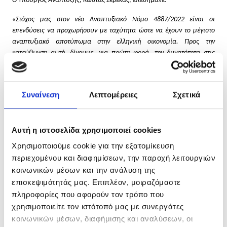
Ο Υπουργός Ανάπτυξης, Κώστας Σκρέκας, επεσήμανε:
«Στόχος μας στον νέο Αναπτυξιακό Νόμο 4887/2022 είναι οι
επενδύσεις να προχωρήσουν με ταχύτητα ώστε να έχουν το μέγιστο
αναπτυξιακό αποτύπωμα στην ελληνική οικονομία. Προς την
κατεύθυνση αυτή, δίνουμε, για πρώτη φορά, την δυνατότητα στις
μικρομεσαίες επιχειρήσεις που εντάσσονται σε Αναπτυξιακό Νόμο να
εξασφαλίσουν με ευνοϊκούς όρους, γρήγορα και χωρίς γραφειοκρατία
τα κεφάλαια που χρειάζονται ώστε να υλοποιήσουν τα επενδυτικά
Συναίνεση
Λεπτομέρειες
Σχετικά
τους σχέδια εντός χρονοδιαγραμμάτων επιτυγχάνοντας τους στόχους
τους. Η καινοτόμος πλατφόρμα Know Your Customer και το νέο
χρηματοδοτικό εργαλείο μέσω του Ταμείου Εγγυοδοσίας
Αυτή η ιστοσελίδα χρησιμοποιεί cookies
«Development Law Financial Instrument» της Ελληνικής Αναπτυξιακής
Τράπεζας αποτελούν ακόμη έναν κρίκο στην αλυσίδα των μέτρων
Χρησιμοποιούμε cookie για την εξατομίκευση
στήριξης των μικρομεσαίων επιχειρήσεων από την Κυβέρνηση του
περιεχομένου και διαφημίσεων, την παροχή λειτουργιών
Κυριάκου Μητσοτάκη. Προχωρούμε με όραμα, σχέδιο και βούληση να
κοινωνικών μέσων και την ανάλυση της
στηρίξουμε ακόμη αποτελεσματικότερα τις επιχειρήσεις ως κινητήριες
επισκεψιμότητάς μας. Επιπλέον, μοιραζόμαστε
δυνάμεις για την ανάπτυξη της ελληνικής οικονομίας, την δημιουργία
πληροφορίες που αφορούν τον τρόπο που
νέων θέσεων εργασίας και την αύξηση του εθνικού εισοδήματος»
.
χρησιμοποιείτε τον ιστότοπό μας με συνεργάτες
Ο Αναπληρωτής Υπουργός Εθνικής Οικονομίας και
κοινωνικών μέσων, διαφήμισης και αναλύσεων, οι