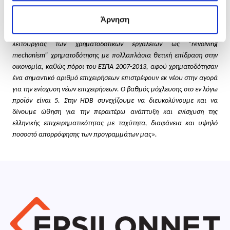
Αναπτυξιακού νόμου. Αξίζει να σημειωθεί ότι τα κεφάλαια του DeLFI
Άρνηση
προέρχονται από τις επιστροφές κεφαλαίων του Ταμείου
Επιχειρηματικότητας Ι (ΤΕΠΙΧ Ι). Αυτό αναδεικνύει τη σημασία της
λειτουργίας των χρηματοδοτικών εργαλείων ως “revolving
mechanism” χρηματοδότησης με πολλαπλάσια θετική επίδραση στην
οικονομία, καθώς πόροι του ΕΣΠΑ 2007-2013, αφού χρηματοδότησαν
ένα σημαντικό αριθμό επιχειρήσεων επιστρέφουν εκ νέου στην αγορά
για την ενίσχυση νέων επιχειρήσεων. Ο βαθμός μόχλευσης στο εν λόγω
προϊόν είναι 5. Στην HDB συνεχίζουμε να διευκολύνουμε και να
δίνουμε ώθηση για την περαιτέρω ανάπτυξη και ενίσχυση της
ελληνικής επιχειρηματικότητας με ταχύτητα, διαφάνεια και υψηλό
ποσοστό απορρόφησης των προγραμμάτων μας».