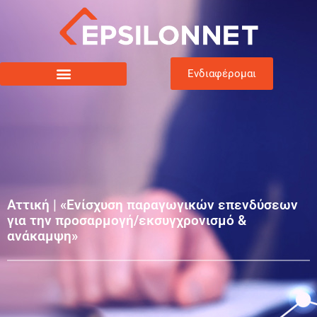
Ενδιαφέρομαι
Αττική | «Ενίσχυση παραγωγικών επενδύσεων
για την προσαρμογή/εκσυγχρονισμό &
ανάκαμψη»