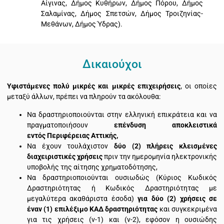
Αίγινας, Δήμος Κυθήρων, Δήμος Πόρου, Δήμος
Σαλαμίνας, Δήμος Σπετσών, Δήμος Τροιζηνίας-
Μεθάνων, Δήμος Ύδρας).
Δικαιούχοι
Υφιστάμενες πολύ μικρές και μικρές επιχειρήσεις
, οι οποίες
μεταξύ άλλων, πρέπει να πληρούν τα ακόλουθα:
Να δραστηριοποιούνται στην ελληνική επικράτεια και να
πραγματοποιήσουν
επένδυση αποκλειστικά
εντός Περιφέρειας Αττικής,
Να έχουν τουλάχιστον
δύο (2) πλήρεις κλεισμένες
διαχειριστικές χρήσεις
πριν την ημερομηνία ηλεκτρονικής
υποβολής της αίτησης χρηματοδότησης,
Να δραστηριοποιούνται ουσιωδώς (Κύριος Κωδικός
Δραστηριότητας ή Κωδικός Δραστηριότητας με
μεγαλύτερα ακαθάριστα έσοδα)
για δύο (2) χρήσεις σε
έναν (1) επιλέξιμο ΚΑΔ δραστηριότητας
και συγκεκριμένα
για τις χρήσεις (ν-1) και (ν-2), εφόσον η ουσιώδης