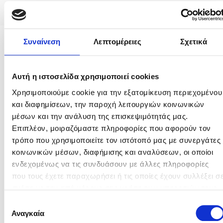
Ψηφιακές Τεχνολογίες
Συναίνεση
Λεπτομέρειες
Σχετικά
Επιλέξιμες Δαπάνες
1. Δαπάνες προσωπικού
Αυτή η ιστοσελίδα χρησιμοποιεί cookies
Πλήρες Μισθολογικό Κόστος Νεοπροσλαμβανόμενου
Χρησιμοποιούμε cookie για την εξατομίκευση περιεχομένου
Προσωπικού με ανώτατο όριο τις 15.000 € & έως 1 ΕΜΕ.
και διαφημίσεων, την παροχή λειτουργιών κοινωνικών
μέσων και την ανάλυση της επισκεψιμότητάς μας.
2. Δαπάνες Εξοπλισμού, Μεταφορικών Μέσων &
Επιπλέον, μοιραζόμαστε πληροφορίες που αφορούν τον
Οργάνων σε ποσοστό τουλάχιστον 10% του
τρόπο που χρησιμοποιείτε τον ιστότοπό μας με συνεργάτες
Επιχορηγούμενου Προϋπολογισμού
κοινωνικών μέσων, διαφήμισης και αναλύσεων, οι οποίοι
ενδεχομένως να τις συνδυάσουν με άλλες πληροφορίες
Παραγωγικός & Μηχανολογικός Εξοπλισμός
που τους έχετε παραχωρήσει ή τις οποίες έχουν συλλέξει σ
Ψηφιακός εξοπλισμός γραφείου
Λοιπός Εξοπλισμός επιχείρησης (εργαστηριακός,
σχέση με την από μέρους σας χρήση των υπηρεσιών τους.
ποιοτικού ελέγχου κλπ)
Επιλογή
Εξοπλισμός Green έως 50% του επιχορηγούμενου
Αναγκαία
συγκατάθεσης
εξοπλισμού