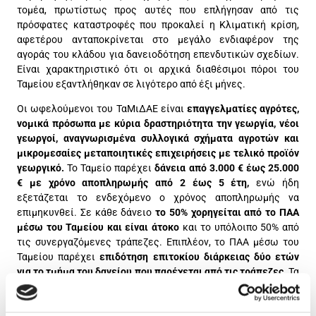
τομέα, πρωτίστως προς αυτές που επλήγησαν από τις
πρόσφατες καταστροφές που προκαλεί η Κλιματική κρίση,
αφετέρου ανταποκρίνεται στο μεγάλο ενδιαφέρον της
αγοράς του κλάδου για δανειοδότηση επενδυτικών σχεδίων.
Είναι χαρακτηριστικό ότι οι αρχικά διαθέσιμοι πόροι του
Ταμείου εξαντλήθηκαν σε λιγότερο από έξι μήνες.
Οι ωφελούμενοι του ΤαΜιΔΑΕ είναι
επαγγελματίες αγρότες,
νομικά πρόσωπα με κύρια δραστηριότητα την γεωργία, νέοι
γεωργοί, αναγνωρισμένα συλλογικά σχήματα αγροτών και
μικρομεσαίες μεταποιητικές επιχειρήσεις με τελικό προϊόν
γεωργικό.
Το Ταμείο παρέχει
δάνεια από 3.000 € έως 25.000
€ με χρόνο αποπληρωμής από 2 έως 5 έτη,
ενώ ήδη
εξετάζεται το ενδεχόμενο ο χρόνος αποπληρωμής να
επιμηκυνθεί. Σε κάθε δάνειο
το 50% χορηγείται από το ΠΑΑ
μέσω του Ταμείου και είναι άτοκο
και το υπόλοιπο 50% από
τις συνεργαζόμενες τράπεζες. Επιπλέον, το ΠΑΑ μέσω του
Ταμείου παρέχει
επιδότηση επιτοκίου διάρκειας δύο ετών
για το τμήμα του δανείου που παρέχεται από τις τράπεζες.
Τα
ανωτέρω έχουν ως αποτέλεσμα οι ωφελούμενοι να έχουν
μηδενικό επιτόκιο για τα δυο πρώτα χρόνια αποπληρωμής