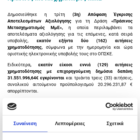
Δημοσιεύθηκε η τρίτη
(3η) Απόφαση Έγκρισης
Αποτελεσμάτων Αξιολόγησης
για τη Δράση
«Πράσινος
Μετασχηματισμός ΜμΕ»,
η οποία περιλαμβάνει τα
αποτελέσματα αξιολόγησης για τις επόμενες, κατά σειρά
υποβολής,
εκατόν εξήντα δύο (162) αιτήσεις
χρηματοδότησης,
σύμφωνα με την ημερομηνία και ώρα
οριστικής ηλεκτρονικής υποβολής τους στο ΟΠΣΚΕ.
Ειδικότερα
, εκατόν είκοσι εννιά (129) αιτήσεις
χρηματοδότησης με επιχορηγούμενη δημόσια δαπάνη
31.551.996,64€ εγκρίνονται
και τριάντα τρεις (33) αιτήσεις,
συνολικού αιτούμενου προϋπολογισμού 20.296.231,87 €
απορρίπτονται.
Με την παρούσα, τα συνολικά εγκεκριμένα έργα στη Δράση
ανέρχονται σε τριακόσια είκοσι οκτώ (328), με συνολική
δημόσια δαπάνη 84.848.635,19 € και το σύνολο των αιτήσεων,
για τις οποίες έχουν εκδοθεί αποτελέσματα αξιολόγησης
Συναίνεση
Λεπτομέρειες
Σχετικά
ανέρχονται σε τετρακόσιες δέκα τέσσερις (414) αιτήσεις
χρηματοδότησης συνολικού αιτούμενου προϋπολογισμού