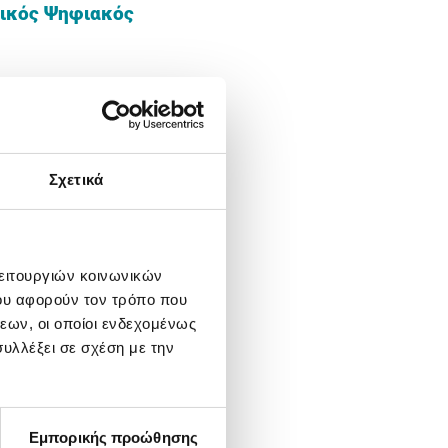
ικός Ψηφιακός
ός Μετασχηματισμός
ς για τις επόμενες,
νικής υποβολής τους
Σχετικά
κρίνονται
και εκατόν
η ΔΔ 1.977.465,74 €
ξιμη Δημόσια Δαπάνη
λειτουργιών κοινωνικών
η «Βασικός Ψηφιακός
ου αφορούν τον τρόπο που
6,79€ και συνολικού
εων, οι οποίοι ενδεχομένως
υλλέξει σε σχέση με την
ωνίας (email), μέσω
ποίησης του τελικού
Εμπορικής προώθησης