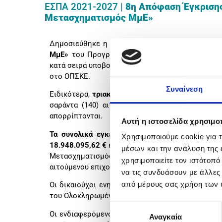
ΕΣΠΑ 2021-2027 |
8η Απόφαση Έγκριση
Μετασχηματισμός ΜμΕ»
Δημοσιεύθηκε η όγδοη (8η) Απόφαση Έγκρισης
ΜμΕ»
του Προγράμματος «Ανταγωνιστικότητα 202
κατά σειρά υποβολής πεντακόσια δώδεκα (512) α
στο ΟΠΣΚΕ.
Συναίνεση
Ειδικότερα,
τριακόσιες εβδομήντα δύο (372) αιτ
σαράντα (140) αιτήσεις, συνολικού αιτούμενου
απορρίπτονται.
Αυτή η ιστοσελίδα χρησιμοπ
Τα συνολικά εγκεκριμένα έργα στη Δράση ανέρχ
Χρησιμοποιούμε cookie για 
18.948.095,62 €
και το σύνολο των αιτήσεων για
μέσων και την ανάλυση της
Μετασχηματισμός ΜμΕ» ανέρχονται στις 1.819 αι
χρησιμοποιείτε τον ιστότοπ
αιτούμενου επιχορηγούμενου προϋπολογισμού 51.
να τις συνδυάσουν με άλλες
από μέρους σας χρήση των 
Οι δικαιούχοι ενημερώνονται ηλεκτρονικά, στη 
του Ολοκληρωμένου Πληροφοριακού Συστήματος 
Επιλογή
Οι ενδιαφερόμενοι δύναται, εντός αποκλειστική
Αναγκαία
συγκατάθεσης