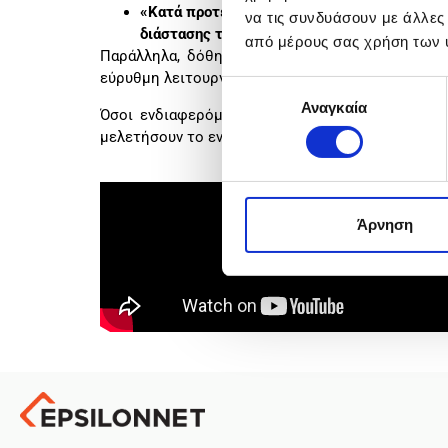
«Κατά προτεραιότητα εφαρμογή καινοτομιών
να τις συνδυάσουν με άλλες
διάστασης της Εθνικής Στρατηγικής Έξυπνη
από μέρους σας χρήση των 
Παράλληλα, δόθηκε πληροφόρηση για τις καιν
εύρυθμη λειτουργία τους, καθώς και για τις ολο
Επιλογή
Αναγκαία
συγκατάθεσης
Όσοι ενδιαφερόμενοι επιθυμούν πρόσθετη πληρ
μελετήσουν το ενημερωτικό υλικό
εδώ
,
καθώς κα
Άρνηση