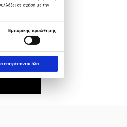
ιο της περιφερειακής
υλλέξει σε σχέση με την
PSILON NET
για την
 από την
Digital4U.
Εμπορικής προώθησης
ερίδας, μπορούν να
α επιτρέπονται όλα