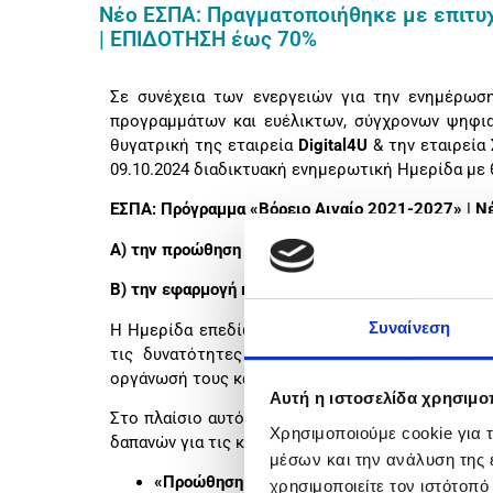
Νέο ΕΣΠΑ: Πραγματοποιήθηκε με επιτυχ
| ΕΠΙΔΟΤΗΣΗ έως 70%
Σε συνέχεια των ενεργειών για την ενημέρωσ
προγραμμάτων και ευέλικτων, σύγχρονων ψηφια
θυγατρική της εταιρεία
Digital
4
U
& την εταιρεί
09.10.2024 διαδικτυακή ενημερωτική Ημερίδα με 
ΕΣΠΑ: Πρόγραμμα «Βόρειο Αιγαίο 2021-2027» | Ν
Α) την προώθηση των πωλήσεων και των εξαγωγ
Β) την εφαρμογή καινοτομίας
Συναίνεση
Η Ημερίδα επεδίωκε στην ενημέρωση των επιχει
τις δυνατότητες ενίσχυσης της εξωστρέφειας
οργάνωσή τους και στη δημιουργία προϊόντων, αξ
Αυτή η ιστοσελίδα χρησιμοπ
Στο πλαίσιο αυτό, έγινε αναλυτική παρουσίαση
Χρησιμοποιούμε cookie για 
δαπανών για τις κατωτέρω Δράσεις του Προγράμμ
μέσων και την ανάλυση της
«Προώθηση των πωλήσεων και κυρίως των
χρησιμοποιείτε τον ιστότοπ