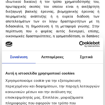
ιδιωτικού δικαίου) ή τον τρόπο χρηματοδότησής του,
πρωταρχικός σκοπός του οποίου είναι η ανεξάρτητη
διεξαγωγή βασικής έρευνας, βιομηχανικής έρευνας ή
πειραματικής ανάπτυξης ή η ευρεία διάδοση των
αποτελεσμάτων των εν λόγω δραστηριοτήτων με τη
διδασκαλία, τη δημοσίευση ή τη μεταφορά γνώσης. Στην
περίπτωση που ο φορέας αυτός διενεργεί, επίσης,
οικονομικές δραστηριότητες, η χρηματοδότηση, οι δαπάνες
και τα έσοδα από αυτές τις οικονομικές δραστηριότητες
πρέπει να δηλώνονται χωριστά. Επιχειρήσεις που μπορούν να
επηρεάσουν καθοριστικά ένα τέτοιο φορέα, όπως με την
ιδιότητα του μετόχου ή του μέλους, δεν έχουν προνομιακή
Συναίνεση
Λεπτομέρειες
Σχετικά
πρόσβαση στα ερευνητικά αποτελέσματα που αυτός παράγει.
Υποβολή της Πρότασης
Αυτή η ιστοσελίδα χρησιμοποιεί cookies
Δικαίωμα υποβολής πρότασης έχουν συμπράξεις Ιδιωτικών
Χρησιμοποιούμε cookie για την εξατομίκευση
Φορέων (επιχειρήσεων όλων των μεγεθών), Δημοσίων
περιεχομένου και διαφημίσεων, την παροχή λειτουργιών
Φορέων (Ερευνητικοί & Τεχνολογικοί φορείς, Πανεπιστήμια,
κοινωνικών μέσων και την ανάλυση της
Ερευνητικά Κέντρα, Ινστιτούτα και Εργαστήρια αυτών) και
Λοιπών Φορέων κατά τα παραπάνω οριζόμενα, και από τα δύο
επισκεψιμότητάς μας. Επιπλέον, μοιραζόμαστε
κράτη.
πληροφορίες που αφορούν τον τρόπο που