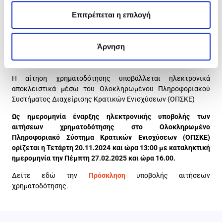
τον χαρακτηρισμό της κατηγορίας έρευνας και
Επιτρέπεται η επιλογή
ανάπτυξης (βιομηχανική έρευνα, πειραματική
ανάπτυξη), κάθε ενότητας εργασίας του έργου και
το μέγεθος της επιχείρησης (πολύ μικρή/Μικρή,
Άρνηση
Μεσαία, Μεγάλη).
Η αίτηση χρηματοδότησης υποβάλλεται ηλεκτρονικά
αποκλειστικά μέσω του Ολοκληρωμένου Πληροφοριακού
Συστήματος Διαχείρισης Κρατικών Ενισχύσεων (OΠΣΚΕ)
Ω
ς ημερομηνία έναρξης ηλεκτρονικής υποβολής των
αιτήσεων χρηματοδότησης στο Ολοκληρωμένο
Πληροφοριακό Σύστημα Κρατικών Ενισχύσεων (ΟΠΣΚΕ)
ορίζεται η Τετάρτη 20.11.2024 και ώρα 13:00 με καταληκτική
ημερομηνία την Πέμπτη 27.02.2025 και ώρα 16.00.
Δείτε εδώ την
Πρόσκληση
υποβολής αιτήσεων
χρηματοδότησης.