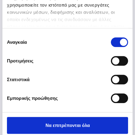
χρησιμοποιείτε τον ιστότοπό μας με συνεργάτες
κοινωνικών μέσων, διαφήμισης και αναλύσεων, οι
οποίοι ενδεχομένως να τις συνδυάσουν με άλλες
πληροφορίες που τους έχετε παραχωρήσει ή τις οποίες
έχουν συλλέξει σε σχέση με την από μέρους σας χρήση
Επιλογή
των υπηρεσιών τους.
Αναγκαία
συγκατάθεσης
Aθήνα: 211 5007000
Θεσσαλονίκη: 2310 981700
www.epsilonnet.gr
Προτιμήσεις
Στατιστικά
Εμπορικής προώθησης
Να επιτρέπονται όλα