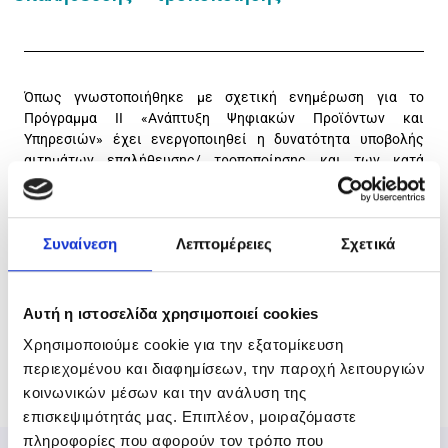
Όπως γνωστοποιήθηκε με σχετική ενημέρωση για το
Πρόγραμμα ΙΙ «Ανάπτυξη Ψηφιακών Προϊόντων και
Υπηρεσιών» έχει ενεργοποιηθεί η δυνατότητα υποβολής
αιτημάτων επαλήθευσης/ τροποποίησης και των κατά
περίπτωση συνοδευτικών δικαιολογητικών, στην
ηλεκτρονική πλατφόρμα του Προγράμματος.
Όσοι ενδιαφερόμενοι επιθυμούν πληροφόρηση σχετικά με τη
Συναίνεση
Λεπτομέρειες
Σχετικά
διαδικασία, μπορούν να μελετήσουν το σχετικό υλικό
εδώ
.
Αυτή η ιστοσελίδα χρησιμοποιεί cookies
Χρησιμοποιούμε cookie για την εξατομίκευση
περιεχομένου και διαφημίσεων, την παροχή λειτουργιών
κοινωνικών μέσων και την ανάλυση της
επισκεψιμότητάς μας. Επιπλέον, μοιραζόμαστε
πληροφορίες που αφορούν τον τρόπο που