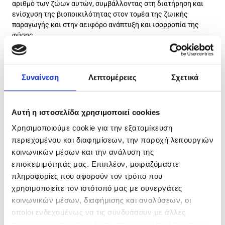
αριθμό των ζώων αυτών, συμβάλλοντας στη διατήρηση και
ενίσχυση της βιοποικιλότητας στον τομέα της ζωικής
παραγωγής και στην αειφόρο ανάπτυξη και ισορροπία της
φύσης.
Όπως επισημαίνεται στην πρόσκληση το έτος 2024 αποτελεί
το πρώτο έτος εφαρμογής των δεσμεύσεων της
Παρέμβασης. Οι δεσμεύσεις που αναλαμβάνονται στο πλαίσιο
Συναίνεση
Λεπτομέρειες
Σχετικά
της Παρέμβασης Π3-70-1.5 είναι πενταετούς διάρκειας, με
ημερομηνία έναρξης την 21/05/2024.
Αυτή η ιστοσελίδα χρησιμοποιεί cookies
Δυνητικοί δικαιούχοι στην Παρέμβαση είναι:
Χρησιμοποιούμε cookie για την εξατομίκευση
είναι κάτοχοι αυτόχθονων φυλών αγροτικών ζώων
περιεχομένου και διαφημίσεων, την παροχή λειτουργιών
που απειλούνται με εξαφάνιση, όπως αυτές
κοινωνικών μέσων και την ανάλυση της
αποτυπώνονται στον πίνακα της παραγράφου 1.3,
εκτρέφουν ζώα των εν λόγω φυλών στις
επισκεψιμότητάς μας. Επιπλέον, μοιραζόμαστε
συγκεκριμένες περιοχές παρέμβασης της χώρας,
πληροφορίες που αφορούν τον τρόπο που
όπως αυτές φαίνονται στον πίνακα της παραγράφου
χρησιμοποιείτε τον ιστότοπό μας με συνεργάτες
1.3,
κοινωνικών μέσων, διαφήμισης και αναλύσεων, οι
εκτρέφουν ζώα εγγεγραμμένα στο γενεαλογικό βιβλίο
οποίοι ενδεχομένως να τις συνδυάσουν με άλλες
της φυλής στην οποία ανήκουν.
πληροφορίες που τους έχετε παραχωρήσει ή τις οποίες