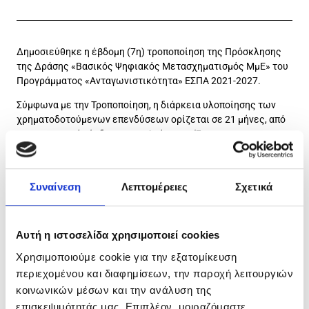
Δημοσιεύθηκε η έβδομη (7η) τροποποίηση της Πρόσκλησης
της Δράσης «Βασικός Ψηφιακός Μετασχηματισμός ΜμΕ» του
Προγράμματος «Ανταγωνιστικότητα» ΕΣΠΑ 2021-2027.
Σύμφωνα με την Τροποποίηση, η διάρκεια υλοποίησης των
χρηματοδοτούμενων επενδύσεων ορίζεται σε 21 μήνες, από
την ημερομηνία έκδοσης της Απόφασης Έγκρισης
Αποτελεσμάτων Αξιολόγησης.Η τροποποίηση περιλαμβάνει
επίσης και αλλαγές, οι οποίες αφορούν τις γενικές
επισημάνσεις των επιλέξιμων δαπανών, το αίτημα
Συναίνεση
Λεπτομέρειες
Σχετικά
Επαλήθευσης – Πιστοποίησης κ.ά.
Δείτε την 7η τροποποίηση της Πρόσκλησης
εδώ
.
Αυτή η ιστοσελίδα χρησιμοποιεί cookies
Χρησιμοποιούμε cookie για την εξατομίκευση
περιεχομένου και διαφημίσεων, την παροχή λειτουργιών
κοινωνικών μέσων και την ανάλυση της
επισκεψιμότητάς μας. Επιπλέον, μοιραζόμαστε