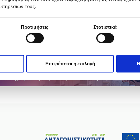
υπηρεσιών τους.
Υφιστάμενων Πολύ Μικρών και Μικρών επιχειρήσεων στις νησι
να»)»
εδώ.
Προτιμήσεις
Στατιστικά
Επιτρέπεται η επιλογή
Ν