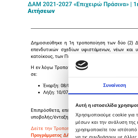
ΔΑΜ 2021-2027 «Επιχειρώ Πράσινα» | 
Αιτήσεων
Δημοσιεύθηκε η 1η τροποποίηση των δύο (2) Δ
επενδυτικών σχεδίων υφιστάμενων, νέων και 
κατοίκους, των Περιφερειών Βορείου – Νοτίου Αι
Η εν λόγω Τροποποίηση επιφέρει αλλαγή στις η
σε:
Συναίνεση
Έναρξη: 08/05/2025 και ώρα 13:00
Λήξη: 10/07/2025 και ώρα 15:00
Αυτή η ιστοσελίδα χρησιμοπ
Επιπρόσθετα, επέρχονται, μεταξύ άλλων, αλλαγέ
Χρησιμοποιούμε cookie για 
υποβολής/ένταξης στις Δράσεις.
μέσων και την ανάλυση της
Δείτε την Τροποποίηση για τη Δράση
«Ενίσχυση
χρησιμοποιείτε τον ιστότοπ
Προγράμματος ΔΑΜ 2021-2027 («Επιχειρώ πράσι
να τις συνδυάσουν με άλλες