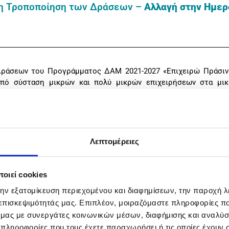
1η Τροποποίηση των Δράσεων –
Αλλαγή στην Ημερ
ράσεων του Προγράμματος ΔΑΜ 2021-2027 «Επιχειρώ Πράσινα»
υπό σύσταση μικρών και πολύ μικρών επιχειρήσεων στα μικ
γαίου και Κρήτης.
μερομηνία ημερομηνίες έναρξης και λήξης υποβολής των αιτή
Λεπτομέρειες
οιεί cookies
ς στους επιλέξιμους τομείς δραστηριότητας (ΚΑΔ), καθώς και
την εξατομίκευση περιεχομένου και διαφημίσεων, την παροχή 
 επισκεψιμότητάς μας. Επιπλέον, μοιραζόμαστε πληροφορίες π
 της Ίδρυσης Πολύ Μικρών και Μικρών επιχειρήσεων στις νησι
ό μας με συνεργάτες κοινωνικών μέσων, διαφήμισης και αναλύσ
να»)»
εδώ
.
 πληροφορίες που τους έχετε παραχωρήσει ή τις οποίες έχουν σ