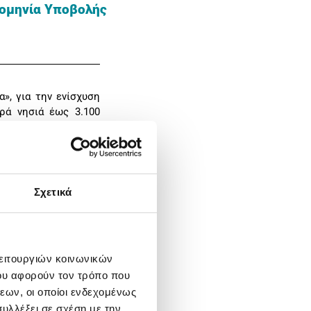
ομηνία Υποβολής
, για την ενίσχυση
ρά νησιά έως 3.100
σεων χρηματοδότησης
Σχετικά
 στα δικαιολογητικά
λειτουργιών κοινωνικών
ου αφορούν τον τρόπο που
ωτικές περιοχές του
εων, οι οποίοι ενδεχομένως
υλλέξει σε σχέση με την