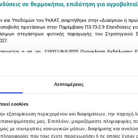
νδύσεις σε θερμοκήπια, επιδότηση για αγροβολτα
 και Υποδομών του ΥπAAT, αναρτήθηκε στην «Διαύγεια» η πρ
υποβολή προτάσεων στην Παρέμβαση Π3-73-2.9 Επενδύσεις γι
άσιμων στεγάστρων φυτικής παραγωγής του Στρατηγικού Σ
027.
οποιείται η υπ. αρ. 119311/8-5-2025 Πρόσκληση Εκδήλωσης 
εξής: «1. Για τις γεωργικές εκμεταλλεύσεις των υποψηφίων φυ
Λεπτομέρειες
 τυχόν κατέχονται από τα υποψήφια νομικά πρόσωπα, κατά την 
ως εξής: «Θερμοκήπια, δικτυοκήπια, μόνιμες εγκαταστάσεις φυτ
οιεί cookies
 της παρούσας, θάλαμοι καλλιέργειας κλειστού τύπου κιβωτ
την εξατομίκευση περιεχομένου και διαφημίσεων, την παροχή 
αριών.»
 επισκεψιμότητάς μας. Επιπλέον, μοιραζόμαστε πληροφορίες π
ό μας με συνεργάτες κοινωνικών μέσων, διαφήμισης και αναλύσ
αγματοποιούνται τροποποιήσεις και δίνονται διευκρινίσεις ε
 πληροφορίες που τους έχετε παραχωρήσει ή τις οποίες έχουν σ