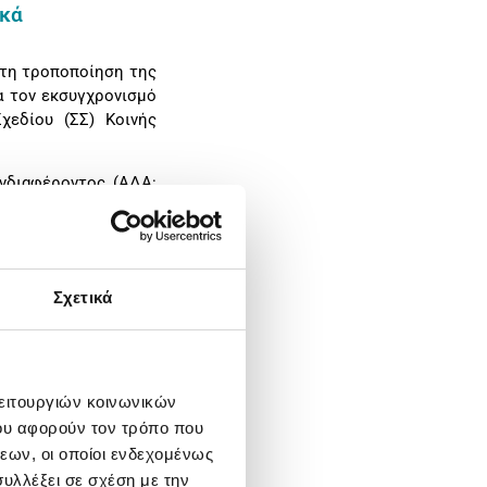
ϊκά
ώτη τροποποίηση της
α τον εκσυγχρονισμό
χεδίου (ΣΣ) Κοινής
Ενδιαφέροντος (ΑΔΑ:
σικών προσώπων καθώς
Σχετικά
ημερομηνία υποβολής
ικής παραγωγής τύπου
ίου ISO 668 (εφεξής
λειτουργιών κοινωνικών
ου αφορούν τον τρόπο που
εων, οι οποίοι ενδεχομένως
πί των Παραστημάτων
υλλέξει σε σχέση με την