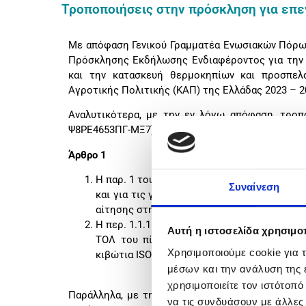
Τροποποιήσεις στην πρόσκληση για επε
Με απόφαση Γενικού Γραμματέα Ενωσιακών Πόρων
Πρόσκλησης Εκδήλωσης Ενδιαφέροντος για την 
και την κατασκευή θερμοκηπίων και προσπελ
Αγροτικής Πολιτικής (ΚΑΠ) της Ελλάδας 2023 – 2
Αναλυτικότερα, με την εν λόγω απόφαση, τροπ
Ψ8ΡΕ4653ΠΓ-ΜΞ7) ως εξής:
Άρθρο 1
Η παρ. 1 του άρθρου 7 αντικαθίσταται ως 
Συναίνεση
και για τις γεωργικές εκμεταλλεύσεις που
αίτησης στήριξης ισχύουν τα εξής:»
Η περ. 1.1.1 του άρθρου 9 αντικαθίσταται 
Αυτή η ιστοσελίδα χρησιμοπ
ΤΟΛ του πίνακα 7.3α του Παραρτήματος 7
Χρησιμοποιούμε cookie για 
κιβώτια ISO 668) και κλειστοί θάλαμοι μανιτ
μέσων και την ανάλυση της
χρησιμοποιείτε τον ιστότοπ
Παράλληλα, με την υφιστάμενη Τροποποίηση, πρ
να τις συνδυάσουν με άλλες