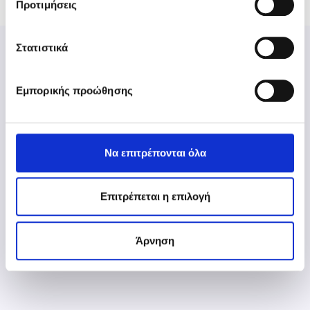
Προτιμήσεις
Στατιστικά
Εμπορικής προώθησης
Aθήνα: 211 5007000
Να επιτρέπονται όλα
Θεσσαλονίκη: 2310 981700
www.epsilonnet.gr
Επιτρέπεται η επιλογή
Άρνηση