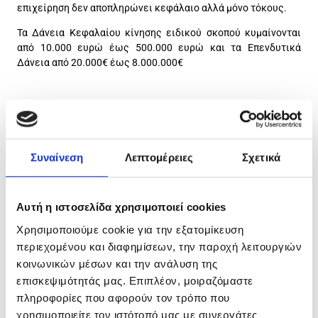
επιχείρηση δεν αποπληρώνει κεφάλαιο αλλά μόνο τόκους.
Τα Δάνεια Κεφαλαίου κίνησης ειδικού σκοπού κυμαίνονται
από 10.000 ευρώ έως 500.000 ευρώ και τα Επενδυτικά
Δάνεια από 20.000€ έως 8.000.000€
Συναίνεση
Λεπτομέρειες
Σχετικά
Ο Αναπληρωτής Υπουργός Εθνικής Οικονομίας και
Οικονομικών Νίκος Παπαθανάσης, υπογράμμισε:
Αυτή η ιστοσελίδα χρησιμοποιεί cookies
«Πιστοί στην στρατηγική επιλογή των κυβερνήσεων του
Χρησιμοποιούμε cookie για την εξατομίκευση
Κυριάκου Μητσοτάκη για στήριξη της επιχειρηματικότητας και
περιεχομένου και διαφημίσεων, την παροχή λειτουργιών
των επενδύσεων, και ανταποκρινόμενοι στο μεγάλο
κοινωνικών μέσων και την ανάλυση της
ενδιαφέρον της αγοράς για δάνεια μέσω του Ταμείου
επισκεψιμότητάς μας. Επιπλέον, μοιραζόμαστε
Επιχειρηματικότητας ΙΙΙ, προχωρούμε στην περαιτέρω
πληροφορίες που αφορούν τον τρόπο που
ενίσχυση των πόρων του σημαντικού αυτού χρηματοδοτικού
χρησιμοποιείτε τον ιστότοπό μας με συνεργάτες
εργαλείου της Ελληνικής Αναπτυξιακής Τράπεζας. Και με αυτή