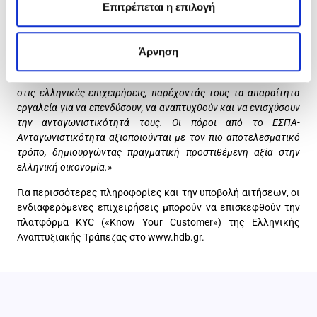
«Το ΤΕΠΙΧ ΙΙΙ αποτελεί σήμερα ένα εξαιρετικά επιτυχημένο
Επιτρέπεται η επιλογή
πρόγραμμα χρηματοδότησης της μικρομεσαίας
επιχειρηματικότητας της Ελληνικής Αναπτυξιακής Τράπεζας. Η
πλήρης απορρόφηση των πόρων της 3ης φάσης ενίσχυσης του
Άρνηση
Ταμείου Δανείων επιβεβαιώνει την αξία και τη χρησιμότητα του
στην αγορά. Αποτελεί δέσμευσή μας να παραμένουμε δίπλα
στις ελληνικές επιχειρήσεις, παρέχοντάς τους τα απαραίτητα
εργαλεία για να επενδύσουν, να αναπτυχθούν και να ενισχύσουν
την ανταγωνιστικότητά τους. Οι πόροι από το ΕΣΠΑ-
Ανταγωνιστικότητα αξιοποιούνται με τον πιο αποτελεσματικό
τρόπο, δημιουργώντας πραγματική προστιθέμενη αξία στην
ελληνική οικονομία.»
Για περισσότερες πληροφορίες και την υποβολή αιτήσεων, οι
ενδιαφερόμενες επιχειρήσεις μπορούν να επισκεφθούν την
πλατφόρμα KYC («Know Your Customer») της Ελληνικής
Αναπτυξιακής Τράπεζας στο www.hdb.gr.