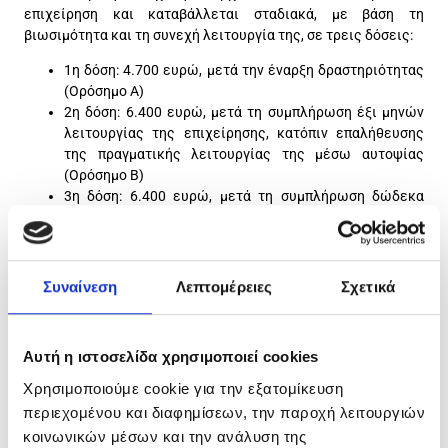
επιχείρηση και καταβάλλεται σταδιακά, με βάση τη
βιωσιμότητα και τη συνεχή λειτουργία της, σε τρεις δόσεις:
1η δόση: 4.700 ευρώ, μετά την έναρξη δραστηριότητας
(Ορόσημο Α)
2η δόση: 6.400 ευρώ, μετά τη συμπλήρωση έξι μηνών
λειτουργίας της επιχείρησης, κατόπιν επαλήθευσης
της πραγματικής λειτουργίας της μέσω αυτοψίας
(Ορόσημο Β)
3η δόση: 6.400 ευρώ, μετά τη συμπλήρωση δώδεκα
μηνών λειτουργίας της επιχείρησης, κατόπιν νέας
αυτοψίας για την επιβεβαίωση της πραγματικής και
συνεχούς λειτουργίας (Ορόσημο Γ).
Συναίνεση
Λεπτομέρειες
Σχετικά
Δικαιούχοι της δράσης είναι εγγεγραμμένοι άνεργοι στο
ψηφιακό μητρώο της ΔΥΠΑ, ηλικίας 18–29 ετών, οι οποίοι
Αυτή η ιστοσελίδα χρησιμοποιεί cookies
βρίσκονται εκτός Απασχόλησης, Εκπαίδευσης και Κατάρτισης
(ΕΑΕΚ – νέοι που δεν εργάζονται, δεν σπουδάζουν και δεν
Χρησιμοποιούμε cookie για την εξατομίκευση
συμμετέχουν σε κατάρτιση) και υποβάλουν αίτηση
περιεχομένου και διαφημίσεων, την παροχή λειτουργιών
χρηματοδότησης με επιχειρηματικό σχέδιο.
κοινωνικών μέσων και την ανάλυση της