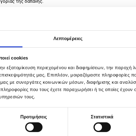
ηγορίας της δαπάνης.
αι οικονομικού αντικειμένου του επενδυτικού σχεδίου δεν μ
ηνία της ηλεκτρονικής κοινοποίησης της οριστικής έγκ
τέλεσμα αξιολόγησης ένστασης).
 651/2014, όπως τροποποιήθηκε και ισχύει, ενώ υποστηρικτ
Λεπτομέρειες
.(ΕΕ) 2023/2831 της 13ης Δεκεμβρίου 2023 (De minimis) όπως ισ
οιεί cookies
την εξατομίκευση περιεχομένου και διαφημίσεων, την παροχή 
 επισκεψιμότητάς μας. Επιπλέον, μοιραζόμαστε πληροφορίες π
Επιλέξιμες Δαπάνες
ό μας με συνεργάτες κοινωνικών μέσων, διαφήμισης και αναλύσ
 πληροφορίες που τους έχετε παραχωρήσει ή τις οποίες έχουν σ
ρος χρηματοδότηση επενδυτικών σχεδίων στη Δράση, επιλέξ
υπηρεσιών τους.
Προτιμήσεις
Στατιστικά
ρκου,
ού πάρκου.
ιστον από τα εξής: