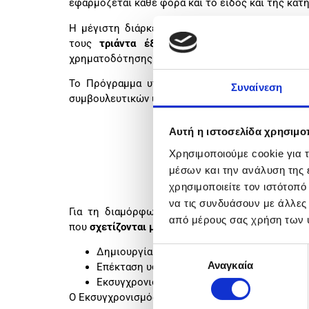
εφαρμόζεται κάθε φορά και το είδος και της κατ
Η μέγιστη διάρκεια ολοκλήρωσης του φυσικού κ
τους
τριάντα έξι (36) μήνες,
από την ημερομ
χρηματοδότησης (αποτέλεσμα αξιολόγησης ή απο
Το Πρόγραμμα υπάγεται στον Κανονισμό (Ε.Ε.)
Συναίνεση
συμβουλευτικών υπηρεσιών γίνεται χρήση του Καν
Αυτή η ιστοσελίδα χρησιμοπ
Χρησιμοποιούμε cookie για 
μέσων και την ανάλυση της
χρησιμοποιείτε τον ιστότοπ
να τις συνδυάσουν με άλλες
Για τη διαμόρφωση του προϋπολογισμού των π
από μέρους σας χρήση των 
που
σχετίζονται με
:
Δημιουργία νέας εγκατάστασης,
Επιλογή
Αναγκαία
Επέκταση υφιστάμενου επιχειρηματικού πά
συγκατάθεσης
Εκσυγχρονισμό υφιστάμενου επιχειρηματικ
Ο Εκσυγχρονισμός πρέπει να αφορά σε ένα τουλάχ