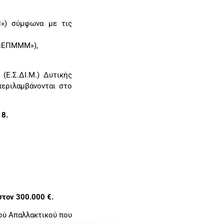
Π») σύμφωνα με τις
(«ΕΠΜΜΜ»),
Ε.Σ.ΔΙ.Μ.) Δυτικής
περιλαμβάνονται στο
18.
στον 300.000 €.
ού Απαλλακτικού που