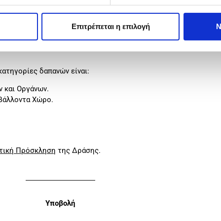
μενης εγκατάστασης σε προϊόντα ή υπηρεσίες που δεν παρήγ
Επιτρέπεται η επιλογή
Ν
κή διαδικασία των προϊόντων ή στη συνολική παροχή των υπ
ατηγορίες δαπανών είναι:
 και Οργάνων.
ιβάλλοντα Χώρο.
τική Πρόσκληση
της Δράσης.
Υποβολή