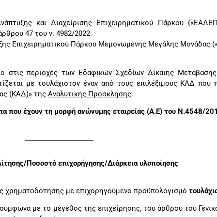
νάπτυξης και Διαχείρισης Επιχειρηματικού Πάρκου («ΕΑΔΕ
άρθρου 47 του ν. 4982/2022.
υξης Επιχειρηματικού Πάρκου Μεμονωμένης Μεγάλης Μονάδας 
ο στις περιοχές των Εδαφικών Σχεδίων Δίκαιης Μετάβασης (
ίζεται με τουλάχιστον έναν από τους επιλέξιμους ΚΑΔ που 
ας (ΚΑΔ)» της
Αναλυτικής Πρόσκλησης
.
πα που έχουν τη μορφή ανώνυμης εταιρείας (Α.Ε) του Ν.4548/20
ίτησης/Ποσοστό επιχορήγησης/Διάρκεια υλοποίησης
εις χρηματοδότησης με επιχορηγούμενο προϋπολογισμό
τουλάχι
σύμφωνα με το μέγεθος της επιχείρησης, του άρθρου του Γενικ