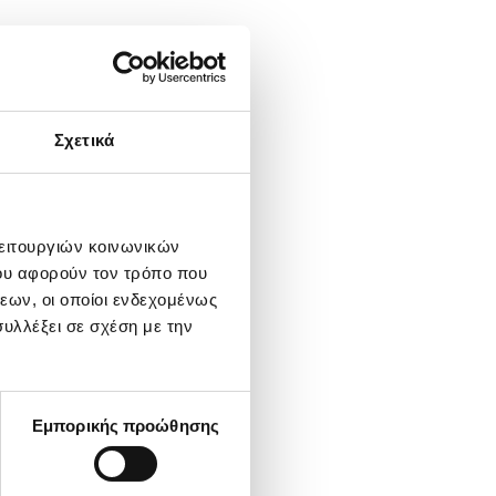
πορεί να υπερβαίνει
ρισης της αίτησης
ικά για τις δαπάνες
Σχετικά
χύει.
λειτουργιών κοινωνικών
ου αφορούν τον τρόπο που
εων, οι οποίοι ενδεχομένως
υλλέξει σε σχέση με την
ιμες είναι δαπάνες
Εμπορικής προώθησης