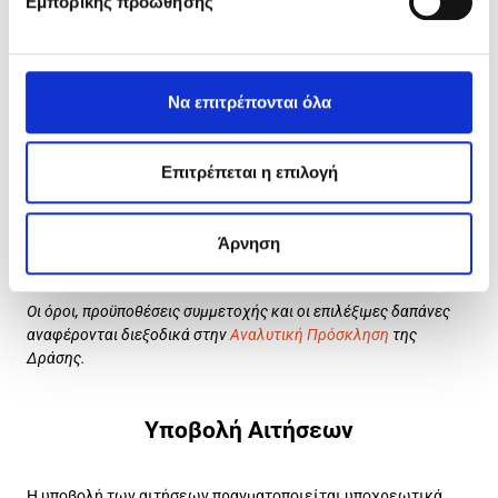
Εμπορικής προώθησης
περιβάλλοντος, φωτοβολταικά και ηλεκτρικά
μεταφορικά μέσα.
Δαπάνες Λογισμικού και Κατασκευή ιστοσελίδας,
eshop & mobile εφαρμογών
Να επιτρέπονται όλα
Δαπάνες Παροχής Υπηρεσιών όπως αμοιβή συμβούλου,
υπηρεσίες προμήθειας/χρήσης Λογισμικού υπό
καθεστώς Software as a Service, πιστοποιήσεις,
Επιτρέπεται η επιλογή
δαπάνες προβολής και εξωστρέφειας κ.α.
Έμμεσες Δαπάνες (7% επί των λοιπών κατηγοριών)
Άρνηση
Η αξιολόγηση των επενδυτικών σχεδίων θα είναι
συγκριτική.
Οι όροι, προϋποθέσεις συμμετοχής και οι επιλέξιμες δαπάνες
αναφέρονται διεξοδικά στην
Αναλυτική Πρόσκληση
της
Δράσης.
Υποβολή Αιτήσεων
Η υποβολή των αιτήσεων πραγματοποιείται υποχρεωτικά