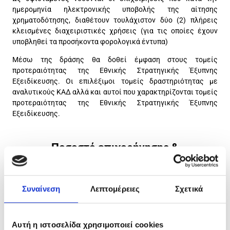
ημερομηνία ηλεκτρονικής υποβολής της αίτησης
χρηματοδότησης, διαθέτουν τουλάχιστον δύο (2) πλήρεις
κλεισμένες διαχειριστικές χρήσεις (για τις οποίες έχουν
υποβληθεί τα προσήκοντα φορολογικά έντυπα)
Μέσω της δράσης θα δοθεί έμφαση στους τομείς
προτεραιότητας της Εθνικής Στρατηγικής Έξυπνης
Εξειδίκευσης. Οι επιλέξιμοι τομείς δραστηριότητας με
αναλυτικούς ΚΑΔ αλλά και αυτοί που χαρακτηρίζονται τομείς
προτεραιότητας της Εθνικής Στρατηγικής Έξυπνης
Εξειδίκευσης.
Ποσοστό επιχορήγησης &
Προϋπολογισμός Επενδυτικών Σχεδίων
Συναίνεση
Λεπτομέρειες
Σχετικά
Το ποσοστό Δημόσιας Χρηματοδότησης (επιχορήγησης)
ανέρχεται στο
75%
του επιχορηγούμενου προϋπολογισμού
του επενδυτικού σχεδίου.
Αυτή η ιστοσελίδα χρησιμοποιεί cookies
Ο επιχορηγούμενος προϋπολογισμός των επενδυτικών