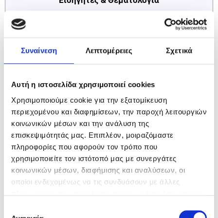
Γεώργιος Μαντζαβέλας |
Sales Manager,
VK PREMIUM
Σύμβουλοι Ανάπτυξης Επιχειρήσεων
«ΕΠΙΧΕΙΡΩ ΣΤΕΡΕΑ»
Συναίνεση
Λεπτομέρειες
Σχετικά
Περιγραφή των κύριων σημείων, των επιλέξιμων δαπανών και
των προϋποθέσεων υπαγωγής της Δράσης.
Αυτή η ιστοσελίδα χρησιμοποιεί cookies
____________
Χρησιμοποιούμε cookie για την εξατομίκευση
Πέτρος
Κοραλής
|
Commercial Director SME,
EPSILONNET
περιεχομένου και διαφημίσεων, την παροχή λειτουργιών
κοινωνικών μέσων και την ανάλυση της
Ολοκληρωμένες ψηφιακές λύσεις του Ομίλου EPSILONNET για
τη βελτιστοποίηση της λειτουργίας των επιχειρήσεων.
επισκεψιμότητάς μας. Επιπλέον, μοιραζόμαστε
πληροφορίες που αφορούν τον τρόπο που
χρησιμοποιείτε τον ιστότοπό μας με συνεργάτες
Η ημερίδα απευθύνεται σε:
κοινωνικών μέσων, διαφήμισης και αναλύσεων, οι
οποίοι ενδεχομένως να τις συνδυάσουν με άλλες
Ιδιοκτήτες και στελέχη μικρομεσαίων επιχειρήσεων με
πληροφορίες που τους έχετε παραχωρήσει ή τις οποίες
δραστηριοποίηση στην Περιφέρεια της Δυτικής Ελλάδας,
έχουν συλλέξει σε σχέση με την από μέρους σας χρήση
Επιλογή
Φοροτεχνικούς – στελέχη λογιστηρίων, Συμβούλους
των υπηρεσιών τους.