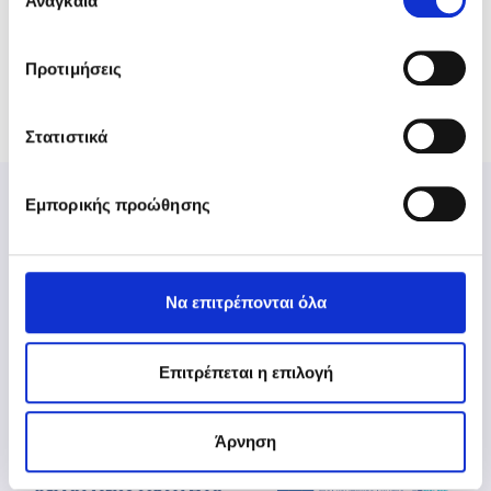
Αναγκαία
συγκατάθεσης
Πληροφορικής, Μέλη του Δικτύου του Ομίλου της
ΕPSILONNET.
Προτιμήσεις
Στατιστικά
Εμπορικής προώθησης
Να επιτρέπονται όλα
Aθήνα: 211 5007000
Επιτρέπεται η επιλογή
Θεσσαλονίκη: 2310 981700
www.epsilonnet.gr
Άρνηση