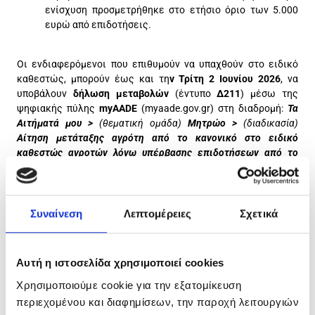
ενίσχυση προσμετρήθηκε στο ετήσιο όριο των 5.000
ευρώ από επιδοτήσεις.
Οι ενδιαφερόμενοι που επιθυμούν να υπαχθούν στο ειδικό
καθεστώς, μπορούν έως και τη
ν Τρίτη 2 Ιουνίου 2026
,
να
υποβάλουν
δήλωση μεταβολών
(έντυπο
Δ211
) μέσω της
ψηφιακής πύλης
myAADE
(myaade.gov.gr) στη διαδρομή:
Τα
Αιτήματά μου >
(θεματική ομάδα)
Μητρώο >
(διαδικασία)
Αίτηση μετάταξης αγρότη από το κανονικό στο ειδικό
καθεστώς αγροτών λόγω υπέρβασης επιδοτήσεων από το
Μέτρο 23.
Επισημαίνεται ότι αιτήματα που έχουν ήδη υποβληθεί χωρίς
τα απαιτούμενα δικαιολογητικά θα εξεταστούν κανονικά,
Συναίνεση
Λεπτομέρειες
Σχετικά
εφόσον οι δικαιούχοι υποβάλουν συμπληρωματικό αίτημα με
τα πλήρη στοιχεία.
Επιπλέον, με την εγκύκλιο παρέχονται οδηγίες για τη
Αυτή η ιστοσελίδα χρησιμοποιεί cookies
διαγραφή ή/και επιστροφή (στον αγρότη ή το Δημόσιο) των
Χρησιμοποιούμε cookie για την εξατομίκευση
ποσών ΦΠΑ που προέκυψαν λόγω της υποβολής δηλώσεων
περιεχομένου και διαφημίσεων, την παροχή λειτουργιών
ΦΠΑ από 1/1/2026 και πλέον, λόγω της αναδρομικότητας, δεν