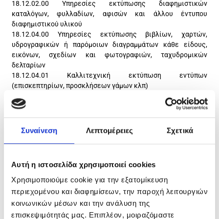
18.12.02.00 Υπηρεσίες εκτύπωσης διαφημιστικών
καταλόγων, φυλλαδίων, αφισών και άλλου έντυπου
διαφημιστικού υλικού
18.12.04.00 Υπηρεσίες εκτύπωσης βιβλίων, χαρτών,
υδρογραφικών ή παρόμοιων διαγραμμάτων κάθε είδους,
εικόνων, σχεδίων και φωτογραφιών, ταχυδρομικών
δελταρίων
18.12.04.01 Καλλιτεχνική εκτύπωση εντύπων
(επισκεπτηρίων, προσκλήσεων γάμων κλπ)
18.12.05.00 Υπηρεσίες εκτύπωσης ετικετών και πινακίδων
18.12.06.00 Υπηρεσίες εκτύπωσης απευθείας σε υλικό άλλο
από χαρτί
18.13.10.00 Υπηρεσίες προεκτύπωσης
Συναίνεση
Λεπτομέρειες
Σχετικά
18.13.10.01 Υπηρεσίες γραφίστα ή μακετίστα, εκτός
διαφήμισης
18.13.10.02 Υπηρεσίες οπτικής αναγνώρισης χαρακτήρων
Αυτή η ιστοσελίδα χρησιμοποιεί cookies
18.13.10.03 Υπηρεσίες στερεοτυπίας
18.13.10.04 Υπηρεσίες στοιχειοθεσίας
Χρησιμοποιούμε cookie για την εξατομίκευση
18.13.10.05 Υπηρεσίες συνδυασμού τεχνικών κειμένου και
περιεχομένου και διαφημίσεων, την παροχή λειτουργιών
εικόνας για την κατασκευή αναπαραγώγιμου προϊόντος
κοινωνικών μέσων και την ανάλυση της
18.13.10.06 Υπηρεσίες φωτοσύνθεσης
επισκεψιμότητάς μας. Επιπλέον, μοιραζόμαστε