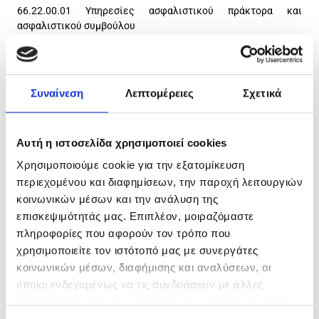
66.22.00.01 Υπηρεσίες ασφαλιστικού πράκτορα και
ασφαλιστικού συμβούλου
66.22.00.04 Υπηρεσίες εκτιμητή, πραγματογνώμονα
ασφαλίσεων
66.22.00.05 Υπηρεσίες μεσίτη ασφαλίσεων και
Συναίνεση
Λεπτομέρειες
Σχετικά
αντασφαλίσεων, με επαγγελματική εγκατάσταση
66.22.00.07 Υπηρεσίες παροχής συμβουλών σε ασφαλιστικά
Αυτή η ιστοσελίδα χρησιμοποιεί cookies
και συνταξιοδοτικά θέματα
Χρησιμοποιούμε cookie για την εξατομίκευση
66.22.00.08 Υπηρεσίες συντονιστή ασφαλιστικών πρακτόρων
περιεχομένου και διαφημίσεων, την παροχή λειτουργιών
66.22.00.09 Υπηρεσίες συντονιστή παραγωγών ασφαλίσεων
κοινωνικών μέσων και την ανάλυση της
ζωής
επισκεψιμότητάς μας. Επιπλέον, μοιραζόμαστε
πληροφορίες που αφορούν τον τρόπο που
66.22.00.10 Υπηρεσίες ασφαλιστικού διαμεσολαβητή
χρησιμοποιείτε τον ιστότοπό μας με συνεργάτες
66.29.01.00 Αναλογιστικές υπηρεσίες
κοινωνικών μέσων, διαφήμισης και αναλύσεων, οι
οποίοι ενδεχομένως να τις συνδυάσουν με άλλες
66.29.01.01 Υπηρεσίες υπολογισμού ασφαλιστικών κινδύνων
πληροφορίες που τους έχετε παραχωρήσει ή τις οποίες
και ασφαλίστρων
έχουν συλλέξει σε σχέση με την από μέρους σας χρήση