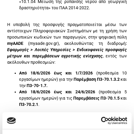
«10.1.04 Μείωση της ρύπανσης νερού από γεωργική
δραστηριότητα» του ΠΑΑ 2014-2022.
Η υποβολή της προσφυγής πραγματοποιείται μέσω των
αντίστοιχων Πληροφοριακών Συστημάτων με τη χρήση των
προσωπικών κωδικών των παραγωγών, στην ψηφιακή πύλη
myAADE
(myaade.gov.gr), ακολουθώντας τη διαδρομή
:
Εφαρμογές > Λοιπές Υπηρεσίες > Ενδικοφανείς προσφυγές
μέτρων και παρεμβάσεων αγροτικής ενίσχυσης
, εντός των
ακόλουθων προθεσμιών:
Από 18/6/2026 έως και 1/7/2026
(προθεσμία 10
εργασίμων ημερών) για την
Παρέμβαση Π3-70.1.3.2
και
την
Π3-70-1.7.
Από 18/6/2026 έως και 24/6/2026
(προθεσμία 5
εργασίμων ημερών) για τις
Παρεμβάσεις Π3-70.1.5
και
Π3-70.2.1
.
Οι ενδιαφερόμενοι έχουν πρόσβαση στους αναλυτικούς
πίνακες με τα στοιχεία υπολογισμού της πληρωμής τους και
δύνανται να προβάλουν αντιρρήσεις κατά των ευρημάτων ή