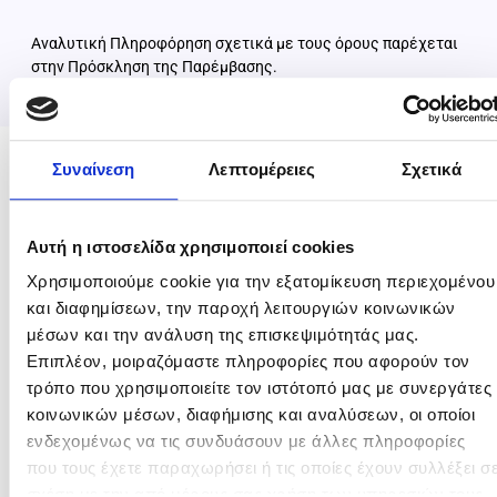
Αναλυτική Πληροφόρηση σχετικά με τους όρους παρέχεται
στην Πρόσκληση της Παρέμβασης.
Συναίνεση
Λεπτομέρειες
Σχετικά
Αυτή η ιστοσελίδα χρησιμοποιεί cookies
Επιλέξιμες Κατηγορίες Δαπανών
Χρησιμοποιούμε cookie για την εξατομίκευση περιεχομένου
και διαφημίσεων, την παροχή λειτουργιών κοινωνικών
μέσων και την ανάλυση της επισκεψιμότητάς μας.
Οι επενδύσεις κρίνονται επιλέξιμες για στήριξη όταν
Επιπλέον, μοιραζόμαστε πληροφορίες που αφορούν τον
συντρέχουν οι γενικές προϋποθέσεις της Παρέμβασης και
τρόπο που χρησιμοποιείτε τον ιστότοπό μας με συνεργάτες
δύναται να αφορούν τις κάτωθι υποκατηγορίες:
κοινωνικών μέσων, διαφήμισης και αναλύσεων, οι οποίοι
ενδεχομένως να τις συνδυάσουν με άλλες πληροφορίες
Ανέγερση, επέκταση και εκσυγχρονισμός γεωργικών
που τους έχετε παραχωρήσει ή τις οποίες έχουν συλλέξει σ
κατασκευών.
Αγορά γης.
σχέση με την από μέρους σας χρήση των υπηρεσιών τους.