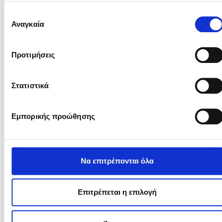
Αγορά, μεταφορά και εγκατάσταση καινούργιου
Επιλογή
μηχανολογικού και λοιπού εξοπλισμού
Αναγκαία
συγκατάθεσης
Αγορά, μεταφορά και εγκατάσταση πολυετών φυτειών
που εγκαθίστανται εντός των κατασκευών της περ.
1.1.1 και των οποίων η εγκατάσταση δεν γίνεται με τη
Προτιμήσεις
χρήση σπόρου.
Αγορά καινούργιου αυτοκινήτου με ψυκτικό θάλαμο
για την εξυπηρέτηση εκμετάλλευσης παραγωγής
Στατιστικά
ανθέων, τα οποία παράγονται αποκλειστικά εντός των
εγκαταστάσεων της περ. 1.1.1.
Αγορά και εγκατάσταση ηλεκτρονικού υπολογιστή και
Εμπορικής προώθησης
λογισμικού διαχείρισης γεωργικής εκμετάλλευσης,
εξοπλισμού επικοινωνιών και γραφείου.
Επενδύσεις που συμβάλλουν στην αξιοποίηση ΑΠΕ.
Γενικές δαπάνες, στις οποίες περιλαμβάνεται κάθε
Να επιτρέπονται όλα
δαπάνη λήψης υπηρεσιών που συνδέονται άμεσα με
την υλοποίηση του επενδυτικού σχεδίου.
Πρόσθετοι όροι και λεπτομέρειες επιλεξιμότητας των
Επιτρέπεται η επιλογή
επενδύσεων παρέχονται στην Πρόσκληση εκδήλωσης
ενδιαφέροντος.