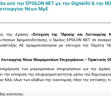
α από την EPSILON NET με την Digital4U & την NOI
Λειτουργίας Νέων ΜμΕ
υξης της Δράσης
«Ενίσχυση της ‘Ίδρυσης και Λειτουργίας
ιτήσεων Χρηματοδότησης, ο Όμιλος EPSILON NET σε συνεργασ
 Ανάπτυξης ΑΕ πραγματοποίησαν με επιτυχία την Πέμπτη 18/
ι Λειτουργίας Νέων Μικρομεσαίων Επιχειρήσεων – Πρακτικός Ο
ενημέρωση των μικρομεσαίων επιχειρήσεων για την Δράση
κει την ενίσχυση της επιχειρηματικότητας μέσω της δημιουργία
υς ΚΑΔ όλων των κλάδων της οικονομίας, πλην της εστίασης, τ
θες ενότητες:
ών σημείων, των προϋποθέσεων υπαγωγής και των επιλέ
ατος «Ανταγωνιστικότητα 2021-2027».