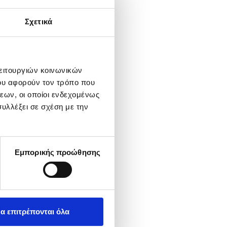
λοκληρωμένες λύσεις
Σχετικά
ιχειρήσεις από την
 κα πληροφόρηση για
λειτουργιών κοινωνικών
ου αφορούν τον τρόπο που
ό που παρουσιάσθηκε
εων, οι οποίοι ενδεχομένως
υλλέξει σε σχέση με την
υξιακά Προγράμματα,
Εμπορικής προώθησης
α επιτρέπονται όλα
ιοποιήσουν όλες τις
θα συνεχίσει και το