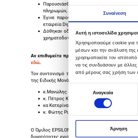
Παρουσιάσθηκαν εξιδεικευμένες λύσεις σε 
πληρωμών, οι οποίες προσφέρονται από το
Συναίνεση
Έγινε παρουσίαση των υπηρεσιών προβολ
εταιρεία Digital4U.
Δόθηκαν οδηγίες σχετικά με τα βασικά β
Αυτή η ιστοσελίδα χρησιμοπ
χρηματοδοτικά εργαλεία που μπορούν να αξι
Χρησιμοποιούμε cookie για 
μέσων και την ανάλυση της
Αν επιθυμείτε πρόσθετη πληροφόρηση για τα θέμ
χρησιμοποιείτε τον ιστότοπ
εδώ
.
να τις συνδυάσουν με άλλες
από μέρους σας χρήση των 
Τον συντονισμό της Ημερίδας ανέλαβε η κα Βασ
της Ειδικής Μονάδας του Ομίλου EPSILON NET και
Επιλογή
κ.Μανώλης Κουτελιάς, Διευθυντής Επενδυτι
Αναγκαία
συγκατάθεσης
κ. Πέτρος Κοραλής, Sales Director του Ομί
κα Κατερίνα Αρνέλλου, Operations Director τ
κ. Φώτης Ρωμούδης, Διευθυντής Ανάπτυξης
Άρνηση
O Όμιλος EPSILON NET, με στόχο την συνεχή ενη
δυνατότητες ενισχύσεων και επιδοτήσεων για τη