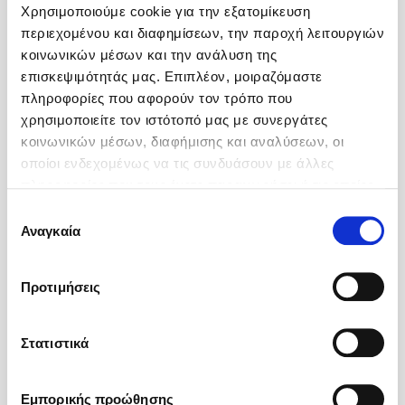
Χρησιμοποιούμε cookie για την εξατομίκευση
περιεχομένου και διαφημίσεων, την παροχή λειτουργιών
κοινωνικών μέσων και την ανάλυση της
επισκεψιμότητάς μας. Επιπλέον, μοιραζόμαστε
πληροφορίες που αφορούν τον τρόπο που
χρησιμοποιείτε τον ιστότοπό μας με συνεργάτες
κοινωνικών μέσων, διαφήμισης και αναλύσεων, οι
οποίοι ενδεχομένως να τις συνδυάσουν με άλλες
πληροφορίες που τους έχετε παραχωρήσει ή τις οποίες
έχουν συλλέξει σε σχέση με την από μέρους σας χρήση
Επιλογή
των υπηρεσιών τους.
Αναγκαία
συγκατάθεσης
Προτιμήσεις
Στατιστικά
Εμπορικής προώθησης