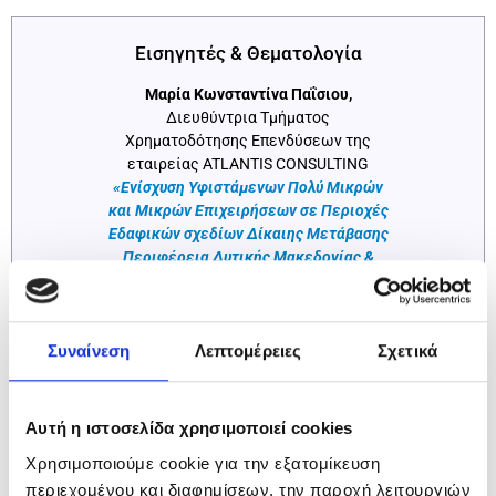
Εισηγητές & Θεματολογία
Μαρία Κωνσταντίνα Παΐσιου,
Διευθύντρια Τμήματος
Χρηματοδότησης Επενδύσεων της
εταιρείας ATLANTIS CONSULTING
«Ενίσχυση Υφιστάμενων Πολύ Μικρών
και Μικρών Επιχειρήσεων σε Περιοχές
Εδαφικών σχεδίων Δίκαιης Μετάβασης
Περιφέρεια Δυτικής Μακεδονίας &
Μεγαλόπολης»
Αναλυτική περιγραφή των κύριων
σημείων, των επιλέξιμων δαπανών και
της διαδικασίας υποβολής των αιτήσεων
Συναίνεση
Λεπτομέρειες
Σχετικά
χρηματοδότησης για τις δύο Δράσεις του
Προγράμματος
Αυτή η ιστοσελίδα χρησιμοποιεί cookies
Ανδρέας Φασόλης
, Sales Team Manager,
EPSILON NET
Χρησιμοποιούμε cookie για την εξατομίκευση
Ολοκληρωμένες λύσεις
περιεχομένου και διαφημίσεων, την παροχή λειτουργιών