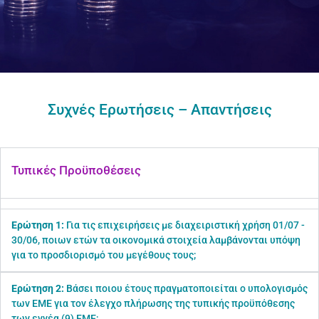
Συχνές Ερωτήσεις – Απαντήσεις
Τυπικές Προϋποθέσεις
Ερώτηση 1:
Για τις επιχειρήσεις με διαχειριστική χρήση 01/07 -
30/06, ποιων ετών τα οικονομικά στοιχεία λαμβάνονται υπόψη
για το προσδιορισμό του μεγέθους τους;
Ερώτηση 2:
Βάσει ποιου έτους πραγματοποιείται ο υπολογισμός
των ΕΜΕ για τον έλεγχο πλήρωσης της τυπικής προϋπόθεσης
των εννέα (9) ΕΜΕ;