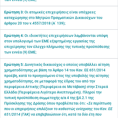
Ερώτηση 3:
Οι ατομικές επιχειρήσεις είναι υπόχρεες
καταχώρησης στο Μητρώο Πραγματικών Δικαιούχων του
άρθρου 20 του ν.4557/2018 (Α΄ 139);
Ερώτηση 4:
Οι ιδιοκτήτες επιχειρήσεων λαμβάνονται υπόψη
στον υπολογισμό των ΕΜΕ εξαρτημένης εργασίας της
επιχείρησης τον έλεγχο πλήρωσης της τυπικής προϋπόθεσης
των εννέα (9) ΕΜΕ;
Ερώτηση 5:
Δυνητικός δικαιούχος ο οποίος υποβάλλει αίτηση
χρηματοδότησης με βάση το Άρθρο 14 του Καν. ΕΕ 651/2014
προέβη, κατά το προηγούμενο έτος της υποβολής της αίτησης
χρηματοδότησης, σε μεταφορά της έδρας του από την
περιφέρεια Αττικής (Περιφέρεια σε Μετάβαση) στην Στερεά
Ελλάδα (Περιφέρεια Λιγότερο Ανεπτυγμένη). Πληροί την
τυπική προϋπόθεση συμμετοχής α/α 4 της §4.2.1 της
Πρόσκλησης της Δράσης όπου προβλέπεται ότι:
«Σε περίπτωση
που οι επιχειρήσεις επιλέξουν το καθεστώς ενίσχυσης του Καν. ΕΕ
651/2014 (ΓΑΚ) να επιβεβαιώσουν ότι, κατά τα δύο έτη που